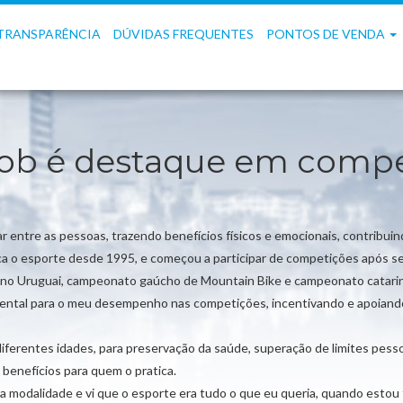
TRANSPARÊNCIA
DÚVIDAS FREQUENTES
PONTOS DE VENDA
ob é destaque em compe
r entre as pessoas, trazendo benefícios físicos e emocionais, contribuin
ca o esporte desde 1995, e começou a participar de competições após se
as no Uruguai, campeonato gaúcho de Mountain Bike e campeonato catarin
ntal para o meu desempenho nas competições, incentivando e apoiando 
iferentes idades, para preservação da saúde, superação de limites pesso
 benefícios para quem o pratica.
m a modalidade e vi que o esporte era tudo o que eu queria, quando est